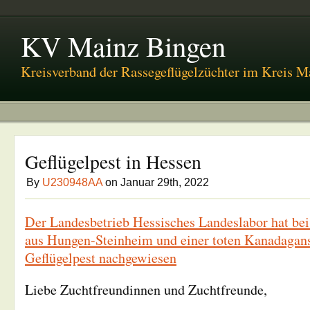
KV Mainz Bingen
Kreisverband der Rassegeflügelzüchter im Kreis 
Geflügelpest in Hessen
By
U230948AA
on Januar 29th, 2022
Der Landesbetrieb Hessisches Landeslabor hat bei
aus Hungen-Steinheim und einer toten Kanadagan
Geflügelpest nachgewiesen
Liebe Zuchtfreundinnen und Zuchtfreunde,