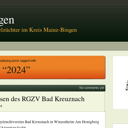
gen
elzüchter im Kreis Mainz-Bingen
splaying posts tagged with
“2024”
No comments yet
nessen des RGZV Bad Kreuznach
24
lügelzuchtvereins Bad Kreuznach in Winzenheim Am Honigberg
nK84tm9qtx5gdi6