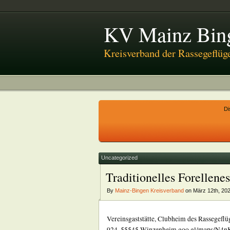
KV Mainz Bin
Kreisverband der Rassegeflüg
Di
Uncategorized
Traditionelles Forelle
By
Mainz-Bingen Kreisverband
on März 12th, 20
Vereinsgaststätte, Clubheim des Rassegef
924, 55545 Winzenheim goo.gl/maps/N4