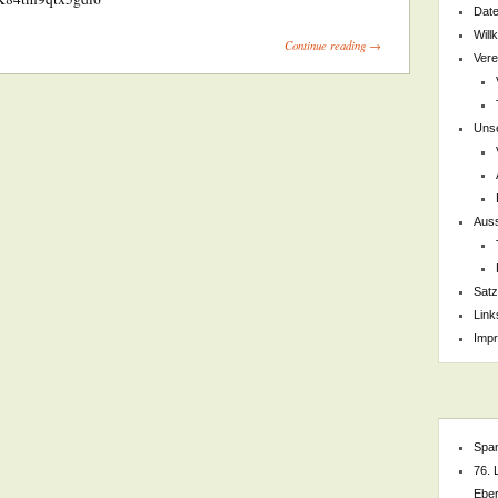
Date
Wil
Continue reading →
Vere
Unse
Auss
Sat
Link
Imp
Spa
76. 
Ebe