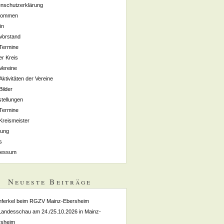
nschutzerklärung
lkommen
in
Vorstand
Termine
r Kreis
Vereine
Aktivitäten der Vereine
Bilder
tellungen
Termine
Kreismeister
zung
s
ressum
Neueste Beiträge
nferkel beim RGZV Mainz-Ebersheim
Landesschau am 24./25.10.2026 in Mainz-
rsheim